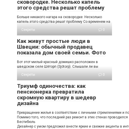
сковородке. Несколько капель
этого средства решат проблему
Больше никакого нагара на сковородке. Несколько
капель этого средства решат проблему Со временем на
Секреты
0
Как живут простые люди в
Швеции: обычный продавец
показала дом своей семьи. Фото
Вот этот милый красный домишко расположен в
шведском селе Шёторп (Sjötorp). Слышали ли вы
Секреты
0
Триумф одиночества: как
пенсионерка превратила
скромную квартиру в шедевр
дизайна
Превращение жилья в соответствии с личными стремлениями и пож
Помимо того, что последний раз ремонт в этих стенах проводился
Вестибюль
Дизайнер с умом предложил внести яркие и свежие акценты в инте