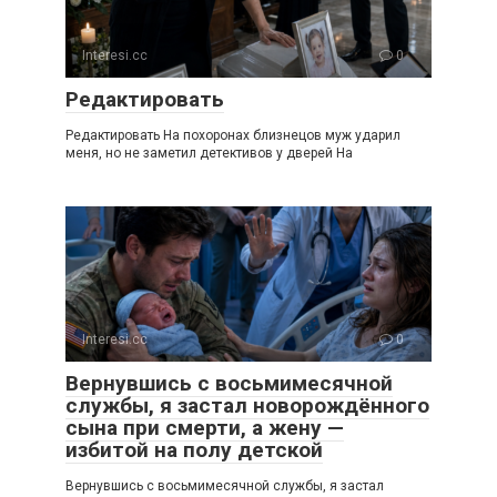
Interesi.cc
0
Редактировать
Редактировать На похоронах близнецов муж ударил
меня, но не заметил детективов у дверей На
Interesi.cc
0
Вернувшись с восьмимесячной
службы, я застал новорождённого
сына при смерти, а жену —
избитой на полу детской
Вернувшись с восьмимесячной службы, я застал