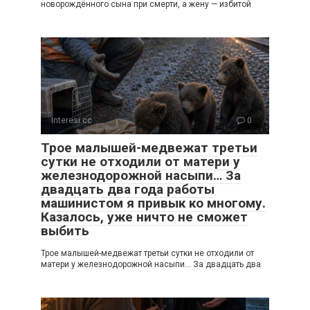
новорождённого сына при смерти, а жену — избитой
Interesi.cc
0
Трое малышей-медвежат третьи
сутки не отходили от матери у
железнодорожной насыпи… За
двадцать два года работы
машинистом я привык ко многому.
Казалось, уже ничто не сможет
выбить
Трое малышей-медвежат третьи сутки не отходили от
матери у железнодорожной насыпи… За двадцать два