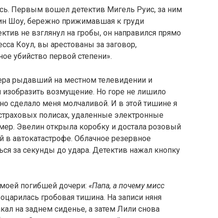
сь. Первым вошел детектив Мигель Руис, за ним
ин Шоу, бережно прижимавшая к груди
ектив не взглянул на гробы, он направился прямо
сса Коул, вы арестованы за заговор,
ое убийство первой степени».
чера рыдавший на местном телевидении и
 изобразить возмущение. Но горе не лишило
о сделало меня молчаливой. И в этой тишине я
 страховых полисах, удаленные электронные
ер. Эвелин открыла коробку и достала розовый
 в автокатастрофе. Облачное резервное
ся за секунды до удара. Детектив нажал кнопку
 моей погибшей дочери:
«Папа, а почему мисс
 воцарилась гробовая тишина. На записи няня
кал на заднем сиденье, а затем Лили снова