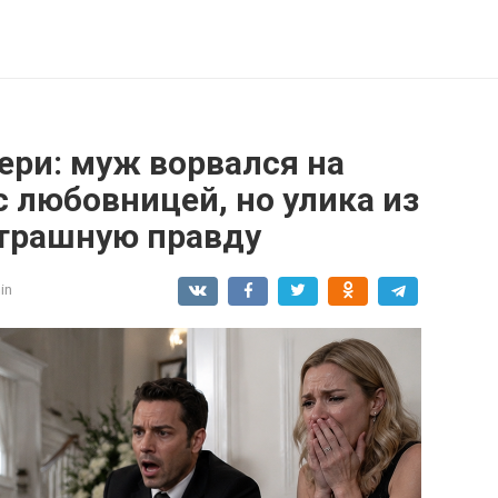
ери: муж ворвался на
 любовницей, но улика из
трашную правду
in