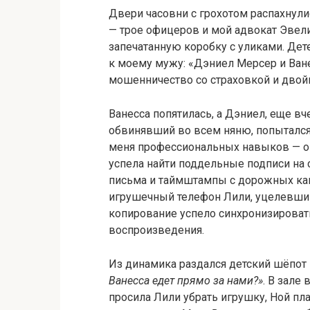
Двери часовни с грохотом распахнули
— трое офицеров и мой адвокат Эвел
запечатанную коробку с уликами. Дет
к моему мужу: «Дэниел Мерсер и Ване
мошенничество со страховкой и двойн
Ванесса попятилась, а Дэниел, еще в
обвинявший во всем няню, попытался
меня профессиональных навыков — он
успела найти поддельные подписи на
письма и таймштампы с дорожных кам
игрушечный телефон Лили, уцелевший
копирование успело синхронизировать
воспроизведения.
Из динамика раздался детский шёпот
Ванесса едет прямо за нами?»
. В зале
просила Лили убрать игрушку, Ной пла