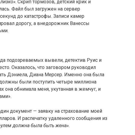
близко»
. Скрип тормозов, детский крик и
ась. Файл был загружен на сервер
 секунд до катастрофы. Записи камер
ировал дорогу, а внедорожник Ванессы
ьми.
гда подозреваемых вывели, детектив Руис и
есто. Оказалось, что заговором руководил
ать Дэниела, Диана Мерсер. Именно она была
 должны были поступить четыре миллиона
ах она обнимала меня, укутанная в жемчуг, и
ами».
дин документ — заявку на страхование моей
ларов. И распечатку удаленного сообщения из
 рулем должна была быть жена»
.