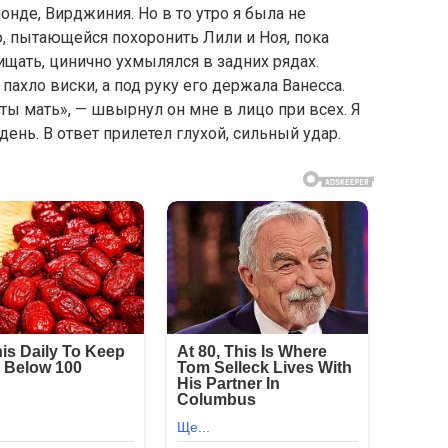
нде, Вирджиния. Но в то утро я была не
, пытающейся похоронить Лили и Ноя, пока
щать, цинично ухмылялся в задних рядах.
пахло виски, а под руку его держала Ванесса.
я ты мать», — швырнул он мне в лицо при всех. Я
день. В ответ прилетел глухой, сильный удар.