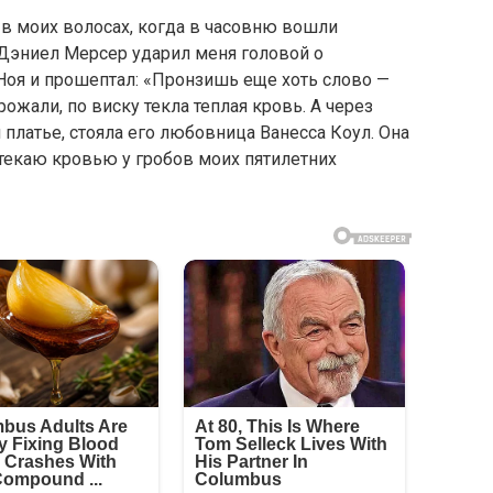
в моих волосах, когда в часовню вошли
 Дэниел Мерсер ударил меня головой о
оя и прошептал: «Пронзишь еще хоть слово —
жали, по виску текла теплая кровь. А через
 платье, стояла его любовница Ванесса Коул. Она
стекаю кровью у гробов моих пятилетних