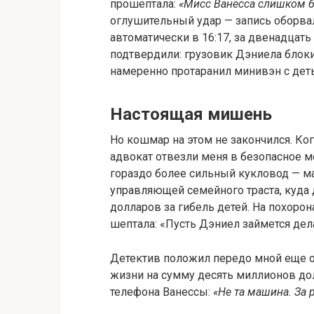
прошептала:
«Мисс Ванесса слишком 
оглушительный удар — запись оборвал
автоматически в 16:17, за двенадцать
подтвердили: грузовик Дэниела блок
намеренно протаранил минивэн с дет
Настоящая мишень
Но кошмар на этом не закончился. Ко
адвокат отвезли меня в безопасное м
гораздо более сильный кукловод — м
управляющей семейного траста, куда
долларов за гибель детей. На похорон
шептала: «Пусть Дэниел займется дел
Детектив положил передо мной еще о
жизни на сумму десять миллионов дол
телефона Ванессы:
«Не та машина. За