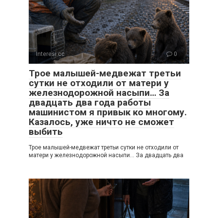
Interesi.cc
0
Трое малышей-медвежат третьи
сутки не отходили от матери у
железнодорожной насыпи… За
двадцать два года работы
машинистом я привык ко многому.
Казалось, уже ничто не сможет
выбить
Трое малышей-медвежат третьи сутки не отходили от
матери у железнодорожной насыпи… За двадцать два