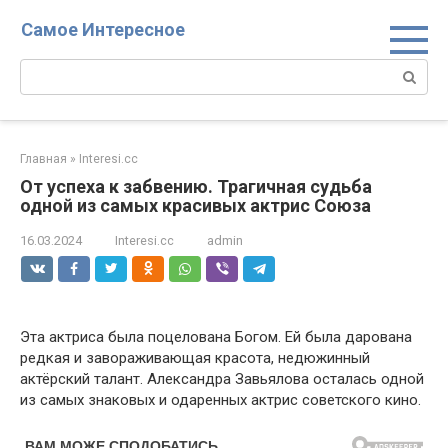
Перейти
Самое Интересное
к
контенту
Поиск:
Главная
»
Interesi.cc
От успеха к забвению. Трагичная судьба
одной из самых красивых актрис Союза
16.03.2024
Interesi.cc
admin
Эта актриса была поцелована Богом. Ей была дарована
редкая и завораживающая красота, недюжинный
актёрский талант. Александра Завьялова осталась одной
из самых знаковых и одаренных актрис советского кино.