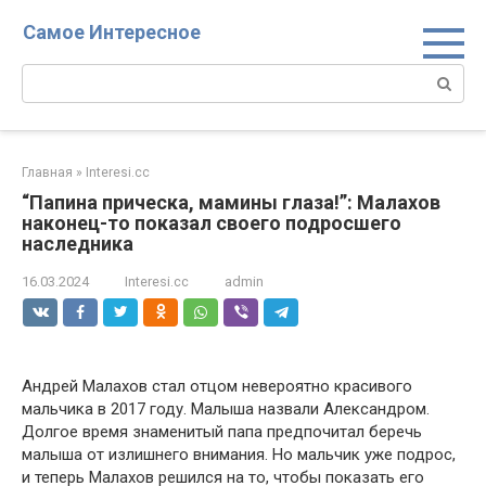
Перейти
Самое Интересное
к
контенту
Поиск:
Главная
»
Interesi.cc
“Папина прическа, мамины глаза!”: Малахов
наконец-то показал своего подросшего
наследника
16.03.2024
Interesi.cc
admin
Андрей Малахов стал отцом невероятно красивого
мальчика в 2017 году. Малыша назвали Александром.
Долгое время знаменитый папа предпочитал беречь
малыша от излишнего внимания. Но мальчик уже подрос,
и теперь Малахов решился на то, чтобы показать его