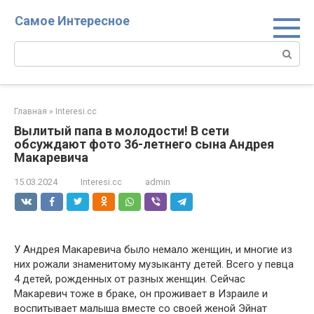
Перейти
Самое Интересное
к
контенту
Поиск:
Главная
»
Interesi.cc
Вылитый папа в молодости! В сети
обсуждают фото 36-летнего сына Андрея
Макаревича
15.03.2024
Interesi.cc
admin
У Андрея Макаревича было немало женщин, и многие из
них рожали знаменитому музыканту детей. Всего у певца
4 детей, рожденных от разных женщин. Сейчас
Макаревич тоже в браке, он проживает в Израиле и
воспитывает малыша вместе со своей женой Эйнат