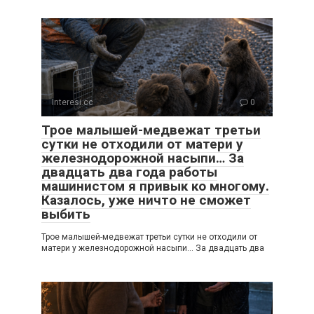
Interesi.cc
0
Трое малышей-медвежат третьи
сутки не отходили от матери у
железнодорожной насыпи… За
двадцать два года работы
машинистом я привык ко многому.
Казалось, уже ничто не сможет
выбить
Трое малышей-медвежат третьи сутки не отходили от
матери у железнодорожной насыпи… За двадцать два