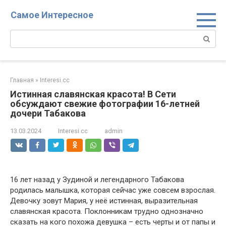
Перейти
Самое Интересное
к
контенту
Поиск:
Главная
»
Interesi.cc
Истинная славянская красота! В Сети
обсуждают свежие фотографии 16-летней
дочери Табакова
13.03.2024
Interesi.cc
admin
16 лет назад у Зудиной и легендарного Табакова
родилась малышка, которая сейчас уже совсем взрослая.
Девочку зовут Мария, у неё истинная, выразительная
славянская красота. Поклонникам трудно однозначно
сказать на кого похожа девушка – есть черты и от папы и