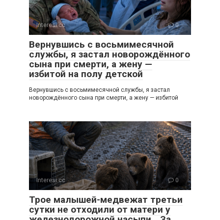
Interesi.cc
0
Вернувшись с восьмимесячной
службы, я застал новорождённого
сына при смерти, а жену —
избитой на полу детской
Вернувшись с восьмимесячной службы, я застал
новорождённого сына при смерти, а жену — избитой
Interesi.cc
0
Трое малышей-медвежат третьи
сутки не отходили от матери у
железнодорожной насыпи… За