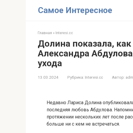
Перейти
Самое Интересное
к
контенту
Главная
»
Interesi.cc
Долина показала, как
Александра Абдулова 
ухода
13.03.2024
Рубрика:
Interesi.cc
Автор:
adm
Недавно Лариса Долина опубликовала
последняя любовь Абдулова. Напомним
протяжении нескольких лет после рас
больше ни с кем не встречаться.