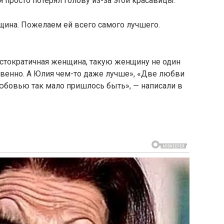
 просто потерял голову из-за этой красавицы.
щина. Пожелаем ей всего самого лучшего.
истократичная женщина, такую женщину не один
твенно. А Юлия чем-то даже лучше», «Две любви
 любовью так мало пришлось быть», — написали в