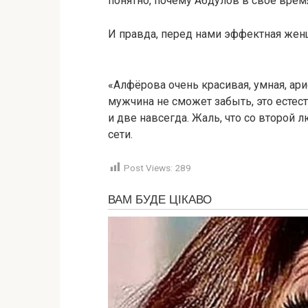
понятно, почему Абдулов в своё время
И правда, перед нами эффектная жен
«Алфёрова очень красивая, умная, ар
мужчина не сможет забыть, это естес
и две навсегда. Жаль, что со второй
сети.
Post Views:
289