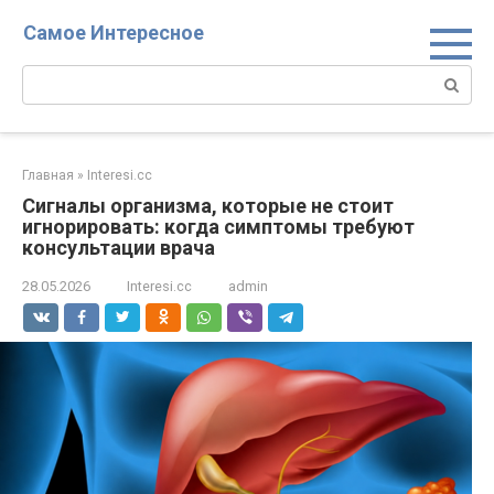
Перейти
Самое Интересное
к
контенту
Поиск:
Главная
»
Interesi.cc
Сигналы организма, которые не стоит
игнорировать: когда симптомы требуют
консультации врача
28.05.2026
Interesi.cc
admin