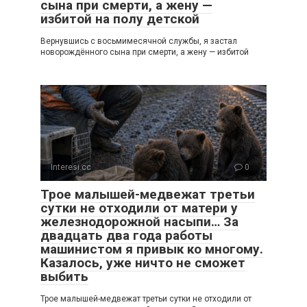
сына при смерти, а жену —
избитой на полу детской
Вернувшись с восьмимесячной службы, я застал
новорождённого сына при смерти, а жену — избитой
Interesi.cc
0
Трое малышей-медвежат третьи
сутки не отходили от матери у
железнодорожной насыпи… За
двадцать два года работы
машинистом я привык ко многому.
Казалось, уже ничто не сможет
выбить
Трое малышей-медвежат третьи сутки не отходили от