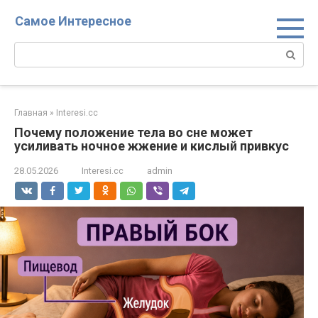
Перейти
Самое Интересное
к
контенту
Поиск:
Главная
»
Interesi.cc
Почему положение тела во сне может
усиливать ночное жжение и кислый привкус
28.05.2026
Interesi.cc
admin