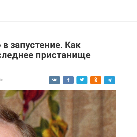
 в запустение. Как
следнее пристанище
in