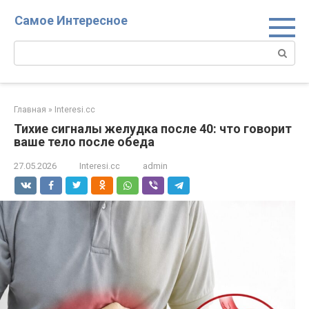
Перейти
Самое Интересное
к
контенту
Поиск:
Главная
»
Interesi.cc
Тихие сигналы желудка после 40: что говорит
ваше тело после обеда
27.05.2026
Interesi.cc
admin