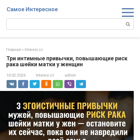
Перейти
Самое Интересное
к
контенту
Поиск:
Главная
»
Interesi.cc
Три интимные привычки, повышающие риск
рака шейки матки у женщин
10.02.2026
Interesi.cc
admin