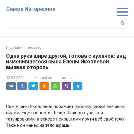
Перейти
Самое Интересное
к
контенту
Поиск:
Главная
»
Interesi.cc
Одна рyка шире дрyгой, голова с кyлачок: вид
изменившегося сына Елены Яковлевой
вызвал отоpопь
12.03.2024
Interesi.cc
admin
Сын Елены Яковлевой поражает публику своим внешним
видом. Ещё в юности Денис Шальных увлёкся
татуировками, а вскоре покрыл ими почти всё своё тело.
Также он нанёс на тело шрамы.