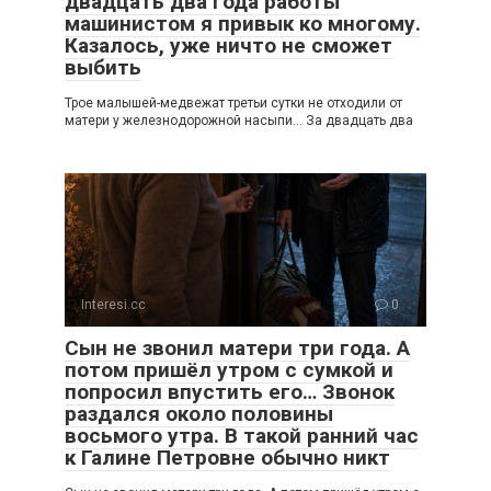
двадцать два года работы
машинистом я привык ко многому.
Казалось, уже ничто не сможет
выбить
Трое малышей-медвежат третьи сутки не отходили от
матери у железнодорожной насыпи… За двадцать два
Interesi.cc
0
Сын не звонил матери три года. А
потом пришёл утром с сумкой и
попросил впустить его… Звонок
раздался около половины
восьмого утра. В такой ранний час
к Галине Петровне обычно никт