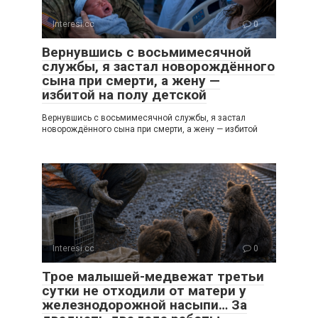
Interesi.cc
0
Вернувшись с восьмимесячной
службы, я застал новорождённого
сына при смерти, а жену —
избитой на полу детской
Вернувшись с восьмимесячной службы, я застал
новорождённого сына при смерти, а жену — избитой
Interesi.cc
0
Трое малышей-медвежат третьи
сутки не отходили от матери у
железнодорожной насыпи… За