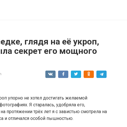
едке, глядя на её укроп,
ыла секрет его мощного
n
кроп упорно не хотел достигать желаемой
фотографиях. Я старалась, удобряла его,
на протяжении трёх лет я с завистью смотрела на
яса и отличался особой пышностью.