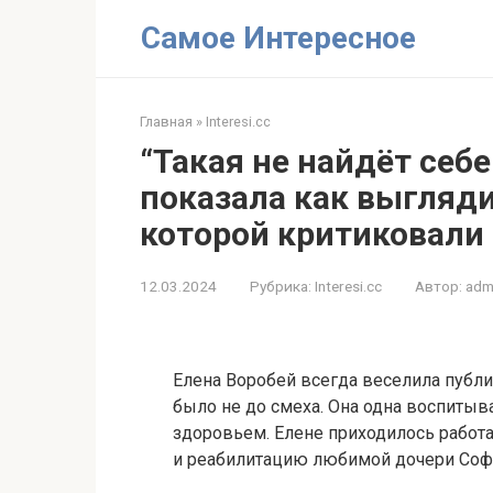
Перейти
Самое Интересное
к
контенту
Главная
»
Interesi.cc
“Такая не найдёт себе
показала как выгляди
которой критиковали
12.03.2024
Рубрика:
Interesi.cc
Автор:
adm
Елена Воробей всегда веселила публик
было не до смеха. Она одна воспитыв
здоровьем. Елене приходилось работа
и реабилитацию любимой дочери Соф