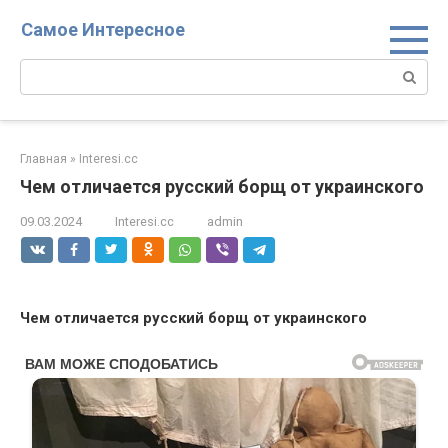
Перейти
Самое Интересное
к
контенту
Поиск:
Главная
»
Interesi.cc
Чем отличается русский борщ от украинского
09.03.2024
Interesi.cc
admin
Чем отличается русский борщ от украинского