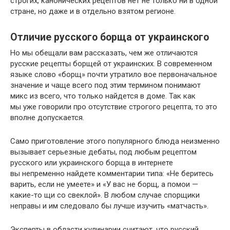
строгих, канонических рецептов нет не только ни в одной
стране, но даже и в отдельно взятом регионе.
Отличие русского борща от украинского
Но мы обещали вам рассказать, чем же отличаются
русские рецепты борщей от украинских. В современном
языке слово «борщ» почти утратило вое первоначальное
значение и чаще всего под этим термином понимают
микс из всего, что только найдется в доме. Так как
мы уже говорили про отсутствие строгого рецепта, то это
вполне допускается.
Само приготовление этого популярного блюда неизменно
вызывает серьезные дебаты, под любым рецептом
русского или украинского борща в интернете
вы непременно найдете комментарии типа: «Не беритесь
варить, если не умеете» и «У вас не борщ, а помои —
какие-то щи со свеклой». В любом случае спорщики
неправы и им следовало бы лучше изучить «матчасть».
Эксперты в области кулинарии считают, что русский