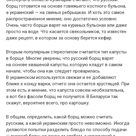
борщ готовится на основе говяжьего костного бульона,
а украинский — на свиных ребрышках. И хоть это самое
распространенное мнение, оно достаточно условно.
Очень часто борщи варят на куриных бульонах или даже
просто на воде. Что касается свекольников, то известен
даже рецепт, в котором за основу берется кефир.
Вторым популярным стереотипом считается тип капусты
в борще. Многие уверены, что русский борщ варят
на основе квашеной капусты, которую кладут в самом
начале, чтобы она как следует проварилась.
В украинском используется свежая и ее добавляют
ближе к концу варки, отчего она остается хрустящей. При
этом есть и мнение, что капуста совсем необязательна,
а вот без фасоли борщ не получится. В Беларуси так
скажут, вероятнее всего, про картошку.
В общем, определить, какой борщ можно считать
русским, а какой украинским просто невозможно. Иногда
делаются попытки разделить блюдо по способу подачи
— русский борщ со ржаным хлебом, а украинский с