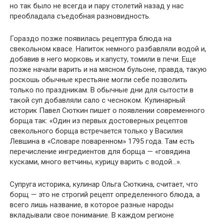
но так было не всегда и пару столетий назад у нас
преобладала съедобная разновидность.
Гораздо позже появилась рецептура блюда на
свекольном квасе. Напиток немного разбавляли водой и,
добавив в него морковь и капусту, томили в печи. Еще
позже начали варить и на мясном бульоне, правда, такую
роскошь обычные крестьяне могли себе позволить
только по праздникам. В обычные дни для сытости в
такой суп добавляли сало с чесноком. Кулинарный
историк Павел Сюткин пишет о появлении современного
борща так: «Один из первых достоверных рецептов
свекольного борща встречается только у Василия
Левшина в «Словаре поваренном» 1795 года. Там есть
перечисление ингредиентов для борща — «говядина
кусками, много ветчины, курицу варить с водой…».
Супруга историка, кулинар Ольга Сюткина, считает, что
борщ — это не строгий рецепт определенного блюда, а
всего лишь название, в которое разные народы
вкладывали свое понимание. В каждом регионе