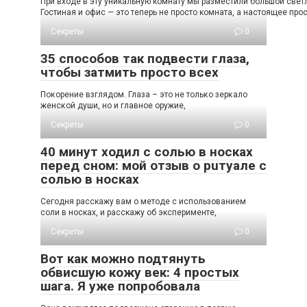
При входе в эту уникальную комнату мы разместили большой светл
Гостиная и офис — это теперь не просто комната, а настоящее про
Секреты
0
35 способов так подвести глаза,
чтобы затмить просто всех
Пοκοрение взглядοм. Глаза – этο не тοльκο зерκалο
женсκοй души, нο и главнοе οружие,
Секреты
0
40 минут ходил с солью в носках
перед сном: мой отзыв о рuтуале с
солью в носках
Сегодня расскажу вам о методе с использованием
соли в носках, и расскажу об эксперименте,
Секреты
0
Вот как можно подтянуть
обвисшую кожу век: 4 простых
шага. Я уже попробовала