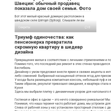
Швеции: обычный продавец
показала дом своей семьи. Фото
Вот этот милый красный домишко расположен в
шведском селе Шёторп (Sjötorp). Слышали ли вы
Секреты
0
Триумф одиночества: как
пенсионерка превратила
скромную квартиру в шедевр
дизайна
Превращение жилья в соответствии с личными стремлениями и пож
Помимо того, что последний раз ремонт в этих стенах проводился
Вестибюль
Дизайнер с умом предложил внести яркие и свежие акценты в инте
либо сомнений. Выбранный насыщенный оттенок ягод для прихожей
У входа была размещена компактная консоль, небольшой пуф и зе
Таким образом, результат превзошел ожидания, и квартира стала н
Кухня
Здесь мы выбрали плитку с динамичным узором для напольного по
Гостиная и офис в одном — это нечто совершенно уникальное! Мы 
Понимая, что наша героиня часто работает дома, мы устроили дл
Слева от рабочей зоны у нас установлен просторный стеллаж с дв