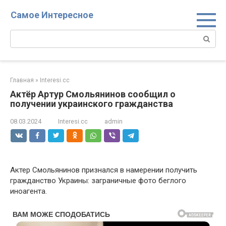
Перейти
Самое Интересное
к
контенту
Поиск:
Главная
»
Interesi.cc
Актёр Артур Смольянинов сообщил о
получении украинского гражданства
08.03.2024
Interesi.cc
admin
Актер Смольянинов признался в намерении получить
гражданство Украины: заграничные фото беглого
иноагента.