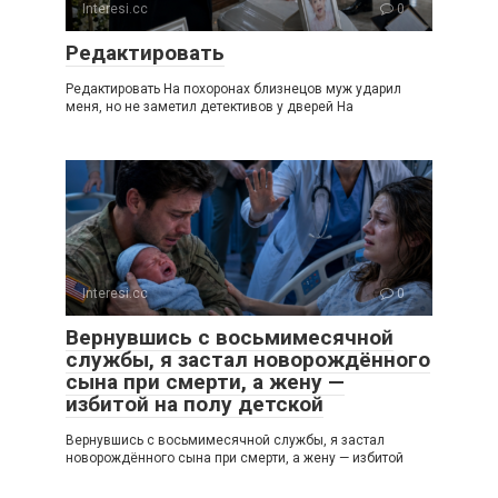
Interesi.cc
0
Редактировать
Редактировать На похоронах близнецов муж ударил
меня, но не заметил детективов у дверей На
Interesi.cc
0
Вернувшись с восьмимесячной
службы, я застал новорождённого
сына при смерти, а жену —
избитой на полу детской
Вернувшись с восьмимесячной службы, я застал
новорождённого сына при смерти, а жену — избитой