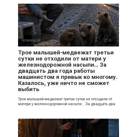
Interesi.cc
0
Трое малышей-медвежат третьи
сутки не отходили от матери у
железнодорожной насыпи… За
двадцать два года работы
машинистом я привык ко многому.
Казалось, уже ничто не сможет
выбить
Трое малышей-медвежат третьи сутки не отходили от
матери у железнодорожной насыпи… За двадцать два