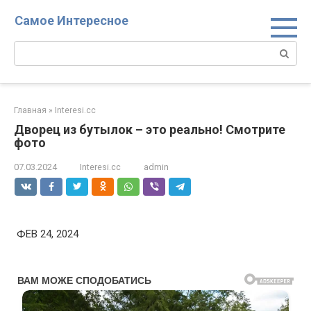
Перейти
Самое Интересное
к
контенту
Поиск:
Главная
»
Interesi.cc
Дворец из бутылок – это реально! Смотрите
фото
07.03.2024
Interesi.cc
admin
ФЕВ 24, 2024