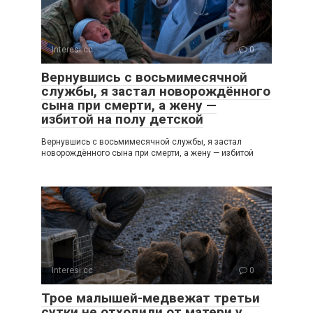
Interesi.cc
0
Вернувшись с восьмимесячной
службы, я застал новорождённого
сына при смерти, а жену —
избитой на полу детской
Вернувшись с восьмимесячной службы, я застал
новорождённого сына при смерти, а жену — избитой
Interesi.cc
0
Трое малышей-медвежат третьи
сутки не отходили от матери у