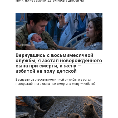
меня, но не заметил детективов у дверей На
Interesi.cc
0
Вернувшись с восьмимесячной
службы, я застал новорождённого
сына при смерти, а жену —
избитой на полу детской
Вернувшись с восьмимесячной службы, я застал
новорождённого сына при смерти, а жену — избитой