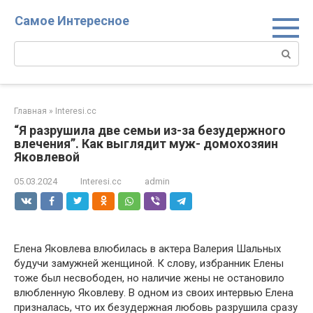
Перейти
Самое Интересное
к
контенту
Поиск:
Главная
»
Interesi.cc
“Я разрушила две семьи из-за безудержного
влечения”. Как выглядит муж- домохозяин
Яковлевой
05.03.2024
Interesi.cc
admin
Елена Яковлева влюбилась в актера Валерия Шальных
будучи замужней женщиной. К слову, избранник Елены
тоже был несвободен, но наличие жены не остановило
влюбленную Яковлеву. В одном из своих интервью Елена
призналась, что их безудержная любовь разрушила сразу