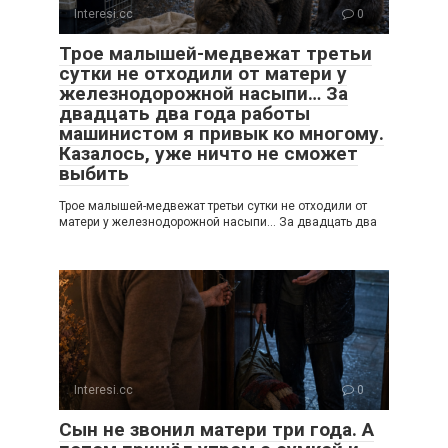
Interesi.cc
0
Трое малышей-медвежат третьи
сутки не отходили от матери у
железнодорожной насыпи… За
двадцать два года работы
машинистом я привык ко многому.
Казалось, уже ничто не сможет
выбить
Трое малышей-медвежат третьи сутки не отходили от
матери у железнодорожной насыпи… За двадцать два
Interesi.cc
0
Сын не звонил матери три года. А