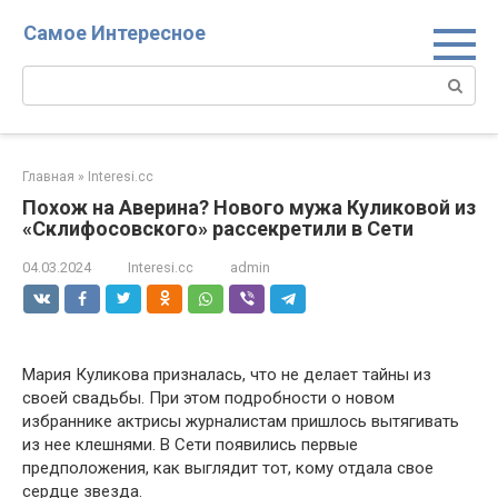
Перейти
Самое Интересное
к
контенту
Поиск:
Главная
»
Interesi.cc
Похож на Аверина? Нового мужа Куликовой из
«Склифосовского» рассекретили в Сети
04.03.2024
Interesi.cc
admin
Мария Куликова призналась, что не делает тайны из
своей свадьбы. При этом подробности о новом
избраннике актрисы журналистам пришлось вытягивать
из нее клешнями. В Сети появились первые
предположения, как выглядит тот, кому отдала свое
сердце звезда.