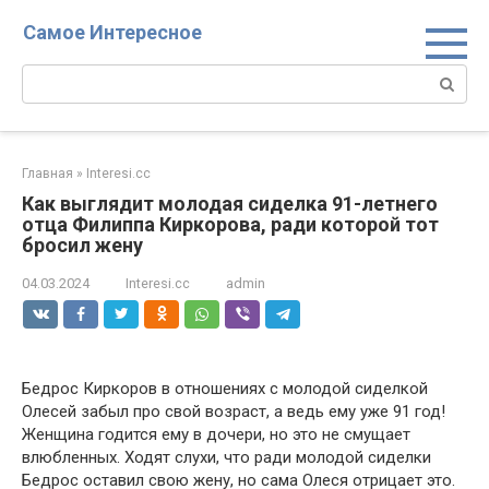
Перейти
Самое Интересное
к
контенту
Поиск:
Главная
»
Interesi.cc
Как выглядит молодая сиделка 91-летнего
отца Филиппа Киркорова, ради которой тот
бросил жену
04.03.2024
Interesi.cc
admin
Бедрос Киркоров в отношениях с молодой сиделкой
Олесей забыл про свой возраст, а ведь ему уже 91 год!
Женщина годится ему в дочери, но это не смущает
влюбленных. Ходят слухи, что ради молодой сиделки
Бедрос оставил свою жену, но сама Олеся отрицает это.