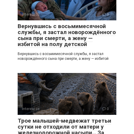
Interesi.cc
0
Вернувшись с восьмимесячной
службы, я застал новорождённого
сына при смерти, а жену —
избитой на полу детской
Вернувшись с восьмимесячной службы, я застал
новорождённого сына при смерти, а жену — избитой
Interesi.cc
0
Трое малышей-медвежат третьи
сутки не отходили от матери у
железнодорожной насыпи… За