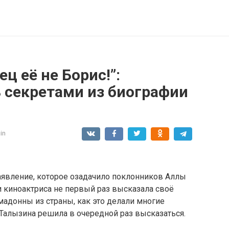
ец её не Борис!”:
 секретами из биографии
in
аявление, которое озадачило поклонников Аллы
и киноактриса не первый раз высказала своё
адонны из страны, как это делали многие
 Талызина решила в очередной раз высказаться.