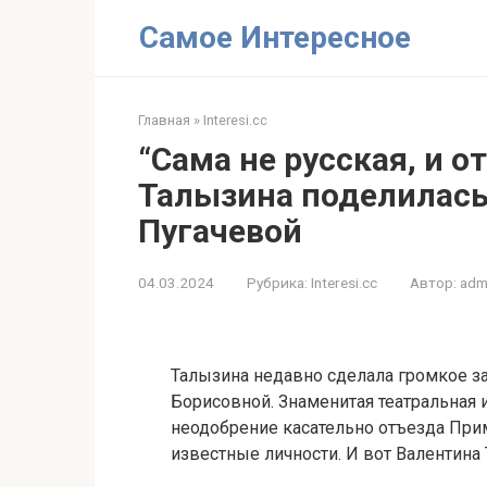
Перейти
Самое Интересное
к
контенту
Главная
»
Interesi.cc
“Сама не русская, и от
Талызина поделилась
Пугачевой
04.03.2024
Рубрика:
Interesi.cc
Автор:
adm
Талызина недавно сделала громкое з
Борисовной. Знаменитая театральная 
неодобрение касательно отъезда Прим
известные личности. И вот Валентина