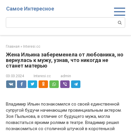
Перейти
Самое Интересное
к
контенту
Поиск:
Главная
»
Interesi.cc
Жена Ильина забеременела от любовника, но
вернулась к мужу, узнав, что никогда не
станет матерью
03.03.2024
Interesi.cc
admin
Владимир Ильин познакомился со своей единственной
супругой будучи начинающим провинциальным актером.
Зоя Пыльнова, в отличие от будущего мужа, могла
похвастаться яркими ролями в театре. Владимир решил
познакомиться со столичной штучкой в коротенькой