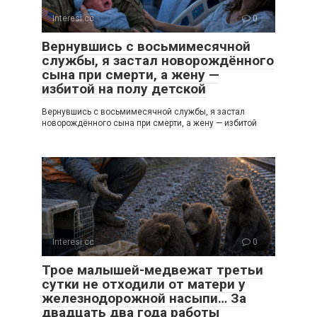
Interesi.cc
0
Вернувшись с восьмимесячной
службы, я застал новорождённого
сына при смерти, а жену —
избитой на полу детской
Вернувшись с восьмимесячной службы, я застал
новорождённого сына при смерти, а жену — избитой
Interesi.cc
0
Трое малышей-медвежат третьи
сутки не отходили от матери у
железнодорожной насыпи… За
двадцать два года работы