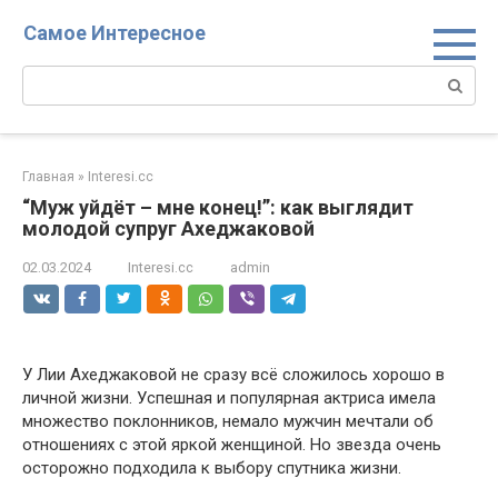
Перейти
Самое Интересное
к
контенту
Поиск:
Главная
»
Interesi.cc
“Муж уйдёт – мне конец!”: как выглядит
молодой супруг Ахеджаковой
02.03.2024
Interesi.cc
admin
У Лии Ахеджаковой не сразу всё сложилось хорошо в
личной жизни. Успешная и популярная актриса имела
множество поклонников, немало мужчин мечтали об
отношениях с этой яркой женщиной. Но звезда очень
осторожно подходила к выбору спутника жизни.