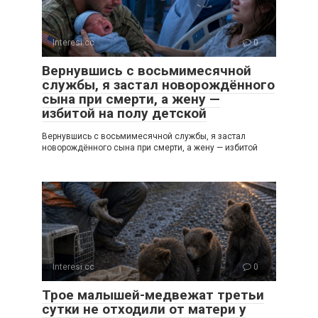
Interesi.cc
0
Вернувшись с восьмимесячной
службы, я застал новорождённого
сына при смерти, а жену —
избитой на полу детской
Вернувшись с восьмимесячной службы, я застал
новорождённого сына при смерти, а жену — избитой
Interesi.cc
0
Трое малышей-медвежат третьи
сутки не отходили от матери у