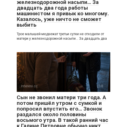
железнодорожной насыпи… За
двадцать два года работы
машинистом я привык ко многому.
Казалось, уже ничто не сможет
выбить
Трое малышей-медвежат третьи сутки не отходили от
матери у железнодорожной насыпи… За двадцать два
Interesi.cc
0
Сын не звонил матери три года. А
потом пришёл утром с сумкой и
попросил впустить его… Звонок
раздался около половины
восьмого утра. В такой ранний час
к Галине Петровне обычно никт