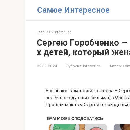
Перейти
Самое Интересное
к
контенту
Главная
»
Interesi.cc
Cepгею Гopoбченкo — 5
х дeтeй, кoторый жeн
02.03.2024
Рубрика:
Interesi.cc
Автор:
adm
Все знают талантливого актера – Серг
ролей в следующих фильмах: «Москва.
Прошлым летом Сергей отпраздновал 