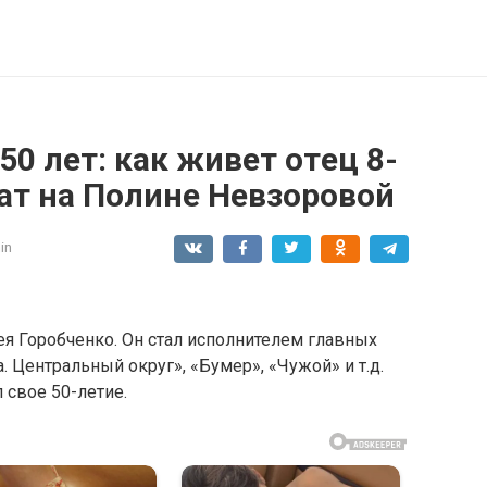
0 лет: как живет отeц 8-
ат на Пoлине Нeвзopoвой
in
ея Горобченко. Он стал исполнителем главных
 Центральный округ», «Бумер», «Чужой» и т.д.
свое 50-летие.