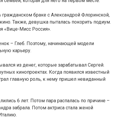
я семьей, которая для него на первом месте.
в гражданском браке с Александрой Флоринской,
 кино. Также, девушка пыталась покорить подиум.
ия «Вице-Мисс Россия».
енок – Глеб. Поэтому, начинающей модели
ьную карьеру.
ался из денег, которые зарабатывал Сергей.
рупных кинопроектах. Когда появился известный
грал главную роль, к нему пришел невиданный
ились 6 лет. Потом пара распалась по причине –
андра забрала. Потом актриса стала женой
Италию.