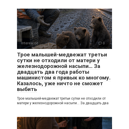
Interesi.cc
0
Трое малышей-медвежат третьи
сутки не отходили от матери у
железнодорожной насыпи… За
двадцать два года работы
машинистом я привык ко многому.
Казалось, уже ничто не сможет
выбить
Трое малышей-медвежат третьи сутки не отходили от
матери у железнодорожной насыпи… За двадцать два