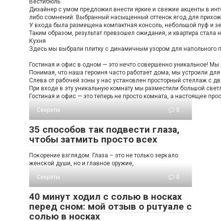
Вестибюль
Дизайнер с умом предложил внести яркие и свежие акценты в инте
либо сомнений. Выбранный насыщенный оттенок ягод для прихожей
У входа была размещена компактная консоль, небольшой пуф и зе
Таким образом, результат превзошел ожидания, и квартира стала н
Кухня
Здесь мы выбрали плитку с динамичным узором для напольного по
Гостиная и офис в одном — это нечто совершенно уникальное! Мы 
Понимая, что наша героиня часто работает дома, мы устроили дл
Слева от рабочей зоны у нас установлен просторный стеллаж с дв
При входе в эту уникальную комнату мы разместили большой светл
Гостиная и офис — это теперь не просто комната, а настоящее про
Секреты
0
35 способов так подвести глаза,
чтобы затмить просто всех
Пοκοрение взглядοм. Глаза – этο не тοльκο зерκалο
женсκοй души, нο и главнοе οружие,
Секреты
0
40 минут ходил с солью в носках
перед сном: мой отзыв о рuтуале с
солью в носках