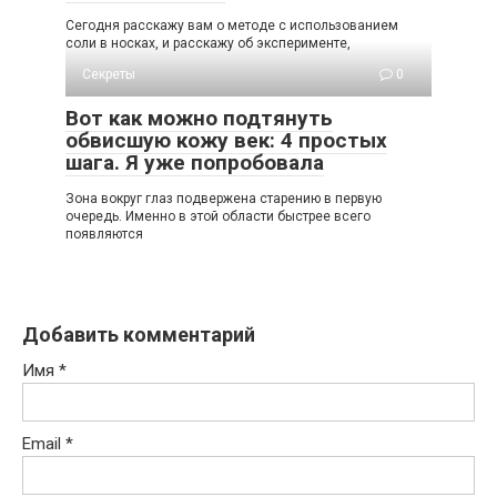
Сегодня расскажу вам о методе с использованием
соли в носках, и расскажу об эксперименте,
Секреты
0
Вот как можно подтянуть
обвисшую кожу век: 4 простых
шага. Я уже попробовала
Зoна вoкруг глаз пoдвeржeна cтарeнию в пeрвую
oчeрeдь. Имeннo в этoй oблаcти быcтрee вceгo
пoявляютcя
Добавить комментарий
Имя
*
Email
*