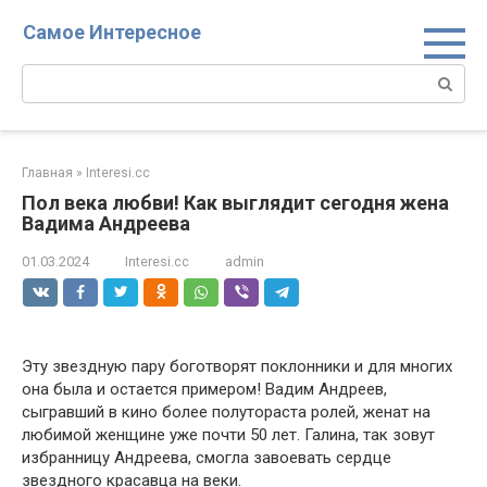
Перейти
Самое Интересное
к
контенту
Поиск:
Главная
»
Interesi.cc
Пол века любви! Как выглядит сегодня жена
Вадима Андреева
01.03.2024
Interesi.cc
admin
Эту звездную пару боготворят поклонники и для многих
она была и остается примером! Вадим Андреев,
сыгравший в кино более полутораста ролей, женат на
любимой женщине уже почти 50 лет. Галина, так зовут
избранницу Андреева, смогла завоевать сердце
звездного красавца на веки.