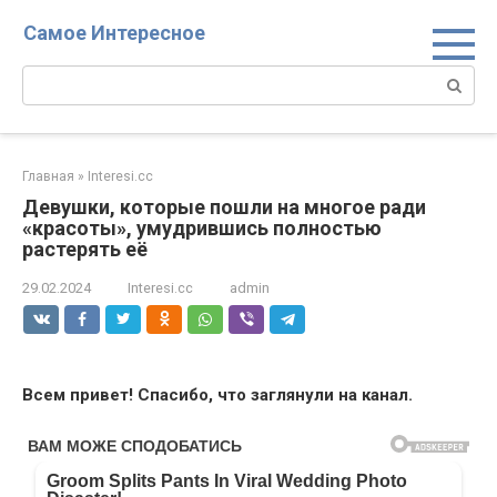
Перейти
Самое Интересное
к
контенту
Поиск:
Главная
»
Interesi.cc
Девушки, которые пошли на многое ради
«красоты», умудрившись полностью
растерять её
29.02.2024
Interesi.cc
admin
Всем привет! Спасибо, что заглянули на канал.