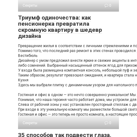
Секреты
0
Триумф одиночества: как
пенсионерка превратила
скромную квартиру в шедевр
дизайна
Превращение жилья в соответствии с личными стремлениями и пож
Помимо того, что последний раз ремонт в этих стенах проводился
Вестибюль
Дизайнер с умом предложил внести яркие и свежие акценты в инте
либо сомнений. Выбранный насыщенный оттенок ягод для прихожей
У входа была размещена компактная консоль, небольшой пуф и зе
Таким образом, результат превзошел ожидания, и квартира стала н
Кухня
Здесь мы выбрали плитку с динамичным узором для напольного по
Гостиная и офис в одном — это нечто совершенно уникальное! Мы 
Понимая, что наша героиня часто работает дома, мы устроили дл
Слева от рабочей зоны у нас установлен просторный стеллаж с дв
При входе в эту уникальную комнату мы разместили большой светл
Гостиная и офис — это теперь не просто комната, а настоящее про
Секреты
0
35 способов так подвести глаза,