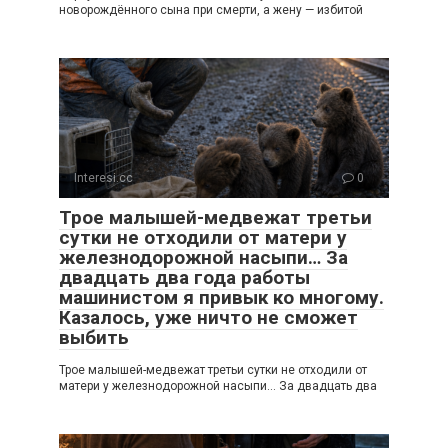
новорождённого сына при смерти, а жену — избитой
Interesi.cc
0
Трое малышей-медвежат третьи
сутки не отходили от матери у
железнодорожной насыпи… За
двадцать два года работы
машинистом я привык ко многому.
Казалось, уже ничто не сможет
выбить
Трое малышей-медвежат третьи сутки не отходили от
матери у железнодорожной насыпи… За двадцать два