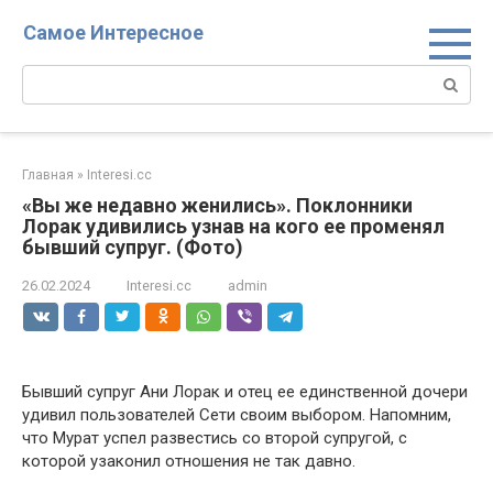
Перейти
Самое Интересное
к
контенту
Поиск:
Главная
»
Interesi.cc
«Вы же недавно женились». Поклонники
Лорак удивились узнав на кого ее променял
бывший супруг. (Фото)
26.02.2024
Interesi.cc
admin
Бывший супруг Ани Лорак и отец ее единственной дочери
удивил пользователей Сети своим выбором. Напомним,
что Мурат успел развестись со второй супругой, с
которой узаконил отношения не так давно.