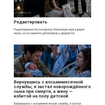
Interesi.cc
0
Редактировать
Редактировать На похоронах близнецов муж ударил
меня, но не заметил детективов у дверей На
Interesi.cc
0
Вернувшись с восьмимесячной
службы, я застал новорождённого
сына при смерти, а жену —
избитой на полу детской
Вернувшись с восьмимесячной службы, я застал