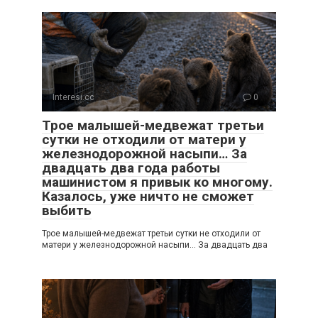
Interesi.cc
0
Трое малышей-медвежат третьи
сутки не отходили от матери у
железнодорожной насыпи… За
двадцать два года работы
машинистом я привык ко многому.
Казалось, уже ничто не сможет
выбить
Трое малышей-медвежат третьи сутки не отходили от
матери у железнодорожной насыпи… За двадцать два