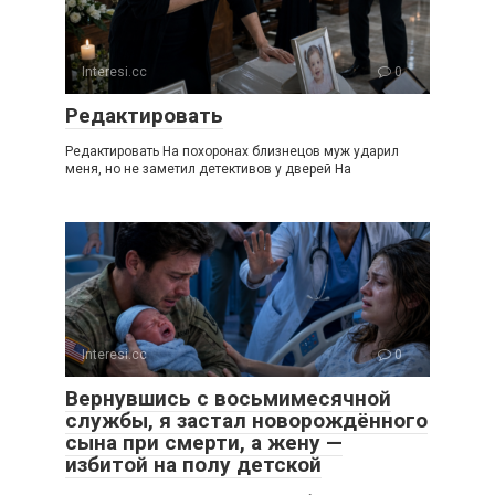
Interesi.cc
0
Редактировать
Редактировать На похоронах близнецов муж ударил
меня, но не заметил детективов у дверей На
Interesi.cc
0
Вернувшись с восьмимесячной
службы, я застал новорождённого
сына при смерти, а жену —
избитой на полу детской