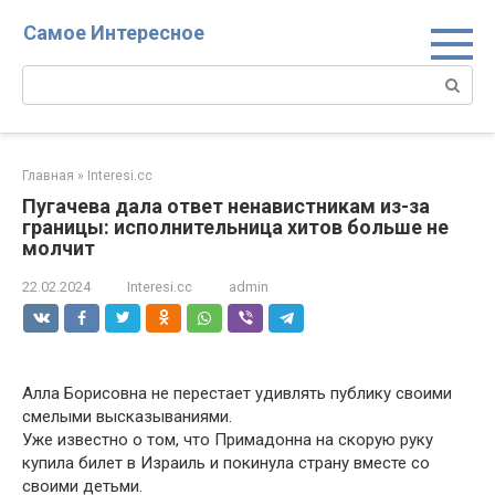
Перейти
Самое Интересное
к
контенту
Поиск:
Главная
»
Interesi.cc
Пугачева дала ответ ненавистникам из-за
границы: исполнительница хитов больше не
молчит
22.02.2024
Interesi.cc
admin
Алла Борисовна не перестает удивлять публику своими
смелыми высказываниями.
Уже известно о том, что Примадонна на скорую руку
купила билет в Израиль и покинула страну вместе со
своими детьми.