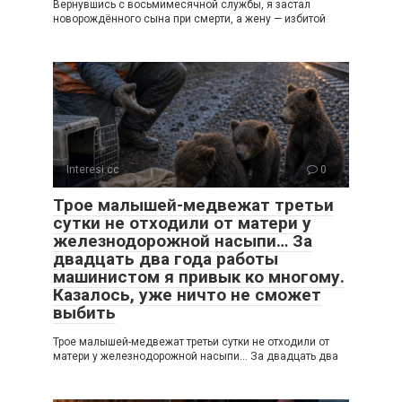
Вернувшись с восьмимесячной службы, я застал
новорождённого сына при смерти, а жену — избитой
Interesi.cc
0
Трое малышей-медвежат третьи
сутки не отходили от матери у
железнодорожной насыпи… За
двадцать два года работы
машинистом я привык ко многому.
Казалось, уже ничто не сможет
выбить
Трое малышей-медвежат третьи сутки не отходили от
матери у железнодорожной насыпи… За двадцать два