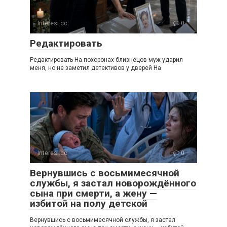
Interesi.cc
0
Редактировать
Редактировать На похоронах близнецов муж ударил
меня, но не заметил детективов у дверей На
Interesi.cc
0
Вернувшись с восьмимесячной
службы, я застал новорождённого
сына при смерти, а жену —
избитой на полу детской
Вернувшись с восьмимесячной службы, я застал