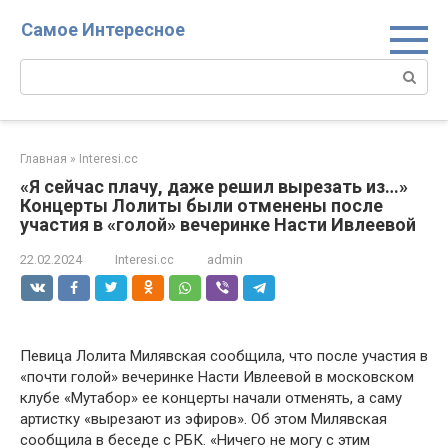
Перейти
Самое Интересное
к
контенту
Поиск:
Главная
»
Interesi.cc
«Я сейчас плачу, даже решил вырезать из…»
Концерты Лолиты были отменены после
участия в «голой» вечеринке Насти Ивлеевой
22.02.2024
Interesi.cc
admin
Певица Лолита Милявская сообщила, что после участия в
«почти голой» вечеринке Насти Ивлеевой в московском
клубе «Мутабор» ее концерты начали отменять, а саму
артистку «вырезают из эфиров». Об этом Милявская
сообщила в беседе с РБК. «Ничего не могу с этим