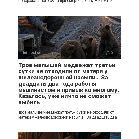
новорождённого сына при смерти, а жену — избитой
Interesi.cc
0
Трое малышей-медвежат третьи
сутки не отходили от матери у
железнодорожной насыпи… За
двадцать два года работы
машинистом я привык ко многому.
Казалось, уже ничто не сможет
выбить
Трое малышей-медвежат третьи сутки не отходили от
матери у железнодорожной насыпи… За двадцать два