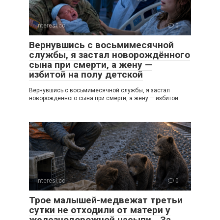
Interesi.cc
0
Вернувшись с восьмимесячной
службы, я застал новорождённого
сына при смерти, а жену —
избитой на полу детской
Вернувшись с восьмимесячной службы, я застал
новорождённого сына при смерти, а жену — избитой
Interesi.cc
0
Трое малышей-медвежат третьи
сутки не отходили от матери у
железнодорожной насыпи… За