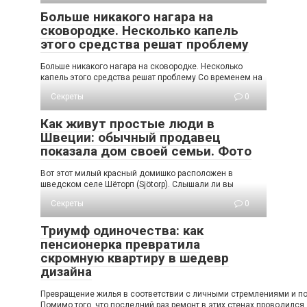
Больше никакого нагара на
сковородке. Несколько капель
этого средства решат проблему
Больше никакого нагара на сковородке. Несколько
капель этого средства решат проблему Со временем на
Секреты
0
Как живут простые люди в
Швеции: обычный продавец
показала дом своей семьи. Фото
Вот этот милый красный домишко расположен в
шведском селе Шёторп (Sjötorp). Слышали ли вы
Секреты
0
Триумф одиночества: как
пенсионерка превратила
скромную квартиру в шедевр
дизайна
Превращение жилья в соответствии с личными стремлениями и пож
Помимо того, что последний раз ремонт в этих стенах проводился