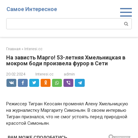
Перейти
Самое Интересное
к
контенту
Поиск:
Главная
»
Interesi.cc
На зависть Марго! 53-летняя Хмельницкая в
мокром боди произвела фурор в Сети
20.02.2024
Interesi.cc
admin
Режиссер Тигран Кеосаян променял Алену Хмельницкую
на журналистку Маргариту Симоньян. В своем интервью
Тигран признался, что не смог устоять перед природной
красотой Симоньян.