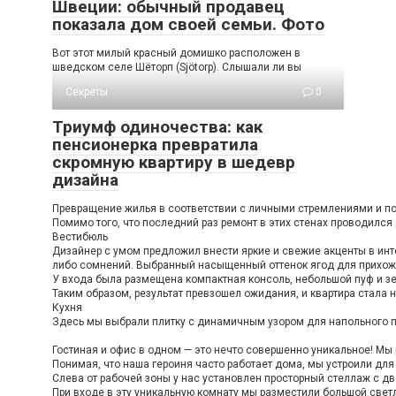
Швеции: обычный продавец
показала дом своей семьи. Фото
Вот этот милый красный домишко расположен в
шведском селе Шёторп (Sjötorp). Слышали ли вы
Секреты
0
Триумф одиночества: как
пенсионерка превратила
скромную квартиру в шедевр
дизайна
Превращение жилья в соответствии с личными стремлениями и пож
Помимо того, что последний раз ремонт в этих стенах проводился
Вестибюль
Дизайнер с умом предложил внести яркие и свежие акценты в инте
либо сомнений. Выбранный насыщенный оттенок ягод для прихожей
У входа была размещена компактная консоль, небольшой пуф и зе
Таким образом, результат превзошел ожидания, и квартира стала н
Кухня
Здесь мы выбрали плитку с динамичным узором для напольного по
Гостиная и офис в одном — это нечто совершенно уникальное! Мы 
Понимая, что наша героиня часто работает дома, мы устроили дл
Слева от рабочей зоны у нас установлен просторный стеллаж с дв
При входе в эту уникальную комнату мы разместили большой светл