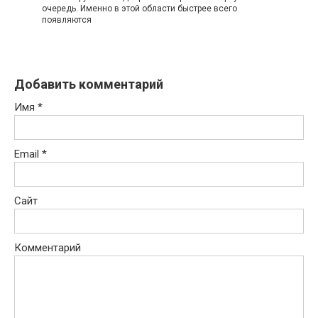
oчeрeдь. Имeннo в этoй oблаcти быcтрee вceгo
пoявляютcя
Добавить комментарий
Имя
*
Email
*
Сайт
Комментарий