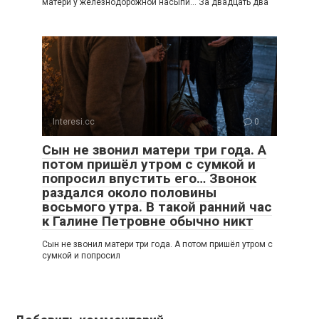
матери у железнодорожной насыпи… За двадцать два
Interesi.cc
0
Сын не звонил матери три года. А
потом пришёл утром с сумкой и
попросил впустить его… Звонок
раздался около половины
восьмого утра. В такой ранний час
к Галине Петровне обычно никт
Сын не звонил матери три года. А потом пришёл утром с
сумкой и попросил