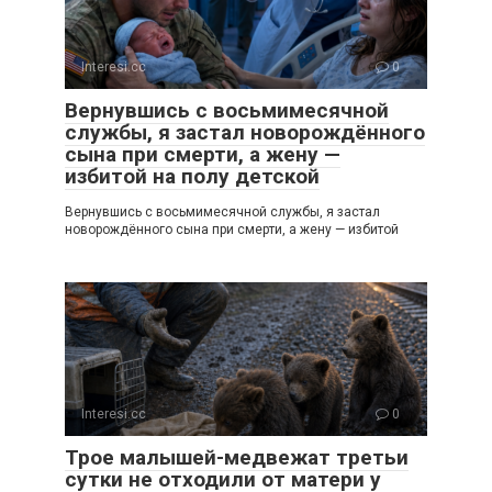
Interesi.cc
0
Вернувшись с восьмимесячной
службы, я застал новорождённого
сына при смерти, а жену —
избитой на полу детской
Вернувшись с восьмимесячной службы, я застал
новорождённого сына при смерти, а жену — избитой
Interesi.cc
0
Трое малышей-медвежат третьи
сутки не отходили от матери у