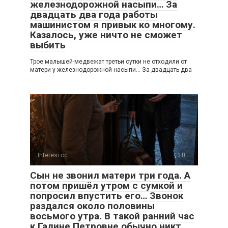
железнодорожной насыпи… За
двадцать два года работы
машинистом я привык ко многому.
Казалось, уже ничто не сможет
выбить
Трое малышей-медвежат третьи сутки не отходили от
матери у железнодорожной насыпи… За двадцать два
Interesi.cc
0
Сын не звонил матери три года. А
потом пришёл утром с сумкой и
попросил впустить его… Звонок
раздался около половины
восьмого утра. В такой ранний час
к Галине Петровне обычно никт