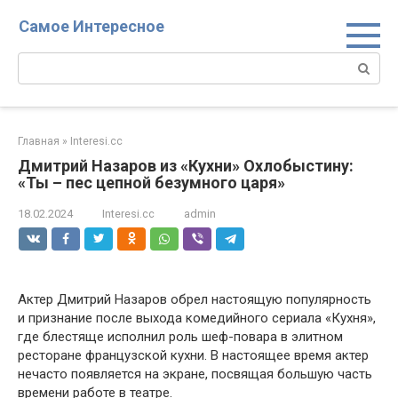
Перейти
Самое Интересное
к
контенту
Поиск:
Главная
»
Interesi.cc
Дмитрий Назаров из «Кухни» Охлобыстину:
«Ты – пес цепной безумного царя»
18.02.2024
Interesi.cc
admin
Актер Дмитрий Назаров обрел настоящую популярность
и признание после выхода комедийного сериала «Кухня»,
где блестяще исполнил роль шеф-повара в элитном
ресторане французской кухни. В настоящее время актер
нечасто появляется на экране, посвящая большую часть
времени работе в театре.