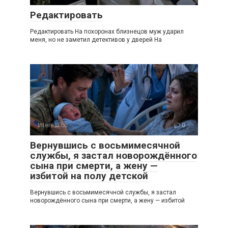
Редактировать
Редактировать На похоронах близнецов муж ударил
меня, но не заметил детективов у дверей На
Interesi.cc
0
Вернувшись с восьмимесячной
службы, я застал новорождённого
сына при смерти, а жену —
избитой на полу детской
Вернувшись с восьмимесячной службы, я застал
новорождённого сына при смерти, а жену — избитой