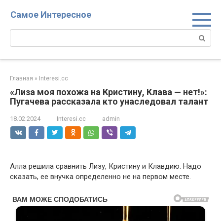
Перейти
Самое Интересное
к
контенту
Поиск:
Главная
»
Interesi.cc
«Лиза моя похожа на Кристину, Клава — нет!»:
Пугачева рассказала кто унаследовал талант
18.02.2024
Interesi.cc
admin
Алла решила сравнить Лизу, Кристину и Клавдию. Надо
сказать, ее внучка определенно не на первом месте.