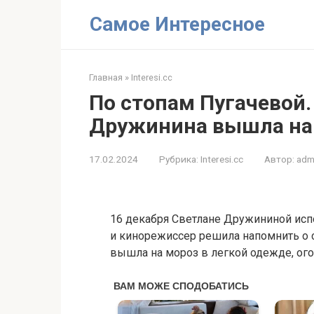
Перейти
Самое Интересное
к
контенту
Главная
»
Interesi.cc
По стопам Пугачевой.
Дружинина вышла на 
17.02.2024
Рубрика:
Interesi.cc
Автор:
adm
16 декабря Светлане Дружининой испо
и кинорежиссер решила напомнить о
вышла на мороз в легкой одежде, ог