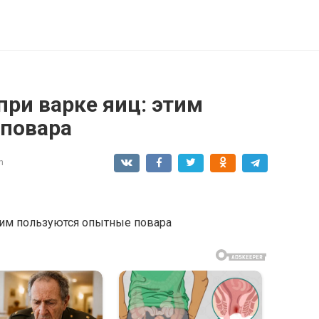
при варке яиц: этим
повара
n
этим пользуются опытные повара