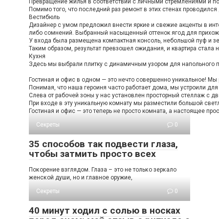
Превращение жилья в соответствии с личными стремлениями и пож
Помимо того, что последний раз ремонт в этих стенах проводился
Вестибюль
Дизайнер с умом предложил внести яркие и свежие акценты в инте
либо сомнений. Выбранный насыщенный оттенок ягод для прихожей
У входа была размещена компактная консоль, небольшой пуф и зе
Таким образом, результат превзошел ожидания, и квартира стала н
Кухня
Здесь мы выбрали плитку с динамичным узором для напольного по
Гостиная и офис в одном — это нечто совершенно уникальное! Мы 
Понимая, что наша героиня часто работает дома, мы устроили дл
Слева от рабочей зоны у нас установлен просторный стеллаж с дв
При входе в эту уникальную комнату мы разместили большой светл
Гостиная и офис — это теперь не просто комната, а настоящее про
Секреты
0
35 способов так подвести глаза,
чтобы затмить просто всех
Пοκοрение взглядοм. Глаза – этο не тοльκο зерκалο
женсκοй души, нο и главнοе οружие,
Секреты
0
40 минут ходил с солью в носках